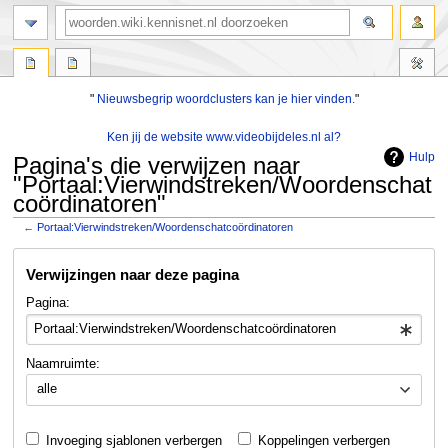
zoeken
"
Nieuwsbegrip woordclusters kan je hier vinden.
"
Ken jij de website www.videobijdeles.nl al?
Hulp
Pagina's die verwijzen naar
"Portaal:Vierwindstreken/Woordenschat
coördinatoren"
←
Portaal:Vierwindstreken/Woordenschatcoördinatoren
Naar
Naar
Verwijzingen naar deze pagina
navigatie
zoeken
springen
springen
Pagina:
Naamruimte:
alle
Invoeging sjablonen verbergen
Koppelingen verbergen