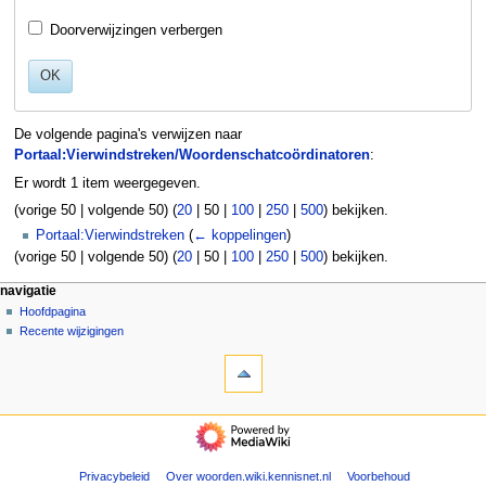
Doorverwijzingen verbergen
OK
De volgende pagina's verwijzen naar
Portaal:Vierwindstreken/Woordenschatcoördinatoren
:
Er wordt 1 item weergegeven.
(
vorige 50
|
volgende 50
) (
20
|
50
|
100
|
250
|
500
) bekijken.
Portaal:Vierwindstreken
(
← koppelingen
)
(
vorige 50
|
volgende 50
) (
20
|
50
|
100
|
250
|
500
) bekijken.
N
pagina-handelingen
persoonlijke hulpmiddelen
navigatie
pagina
aanmelden
Hoofdpagina
a
overleg
Recente wijzigingen
v
hulpmiddelen
lezen
i
Speciale
brontekst
g
pagina's
bekijken
Afdrukversie
geschiedenis
a
navigatie
t
Hoofdpagina
Recente
i
wijzigingen
Privacybeleid
Over woorden.wiki.kennisnet.nl
Voorbehoud
e