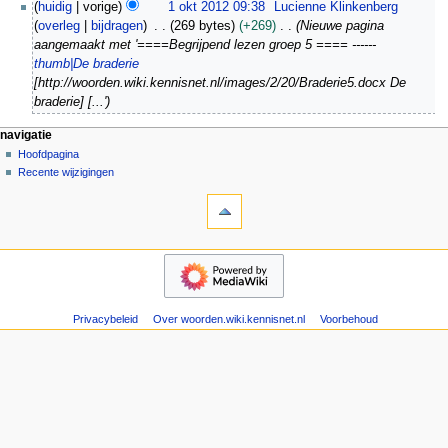
1
huidig
vorige
1 okt 2012 09:38
Lucienne Klinkenberg
p
e
o
overleg
bijdragen
269 bytes
+269
Nieuwe pagina
2
e
k
aangemaakt met '====Begrijpend lezen groep 5 ==== ------
0
n
t
thumb|De braderie
1
b
2
[http://woorden.wiki.kennisnet.nl/images/2/20/Braderie5.docx De
3
e
0
braderie] [...'
w
1
e
2
N
pagina-handelingen
persoonlijke hulpmiddelen
navigatie
r
pagina
aanmelden
Hoofdpagina
a
k
overleg
Recente wijzigingen
v
hulpmiddelen
i
lezen
i
n
Verwijzingen
brontekst
g
naar
bekijken
g
deze
geschiedenis
a
s
navigatie
pagina
s
t
Hoofdpagina
Gerelateerde
a
Recente
i
wijzigingen
m
wijzigingen
e
Atom
Privacybeleid
Over woorden.wiki.kennisnet.nl
Voorbehoud
e
Speciale
m
n
pagina's
e
v
Paginagegevens
n
a
t
u
t
i