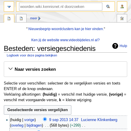
zoeken
meer
"
Nieuwsbegrip woordclusters kan je hier vinden.
"
Ken jij de website www.videobijdeles.nl al?
Hulp
Besteden: versiegeschiedenis
Logboek voor deze pagina bekijken
Naar
Naar
Naar versies zoeken
navigatie
zoeken
springen
springen
Selectie voor verschillen: selecteer de te vergelijken versies en toets
ENTER of de knop onderaan.
Verklaring afkortingen:
(huidig)
= verschil met huidige versie,
(vorige)
=
verschil met voorgaande versie,
k
= kleine wijziging.
9
huidig
vorige
9 sep 2013 14:37
Lucienne Klinkenberg
s
overleg
bijdragen
568 bytes
+299
e
G