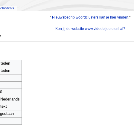
chiedenis
"
Nieuwsbegrip woordclusters kan je hier vinden.
"
Ken jij de website www.videobijdeles.nl al?
"
teden
teden
0
- Nederlands
itext
gestaan