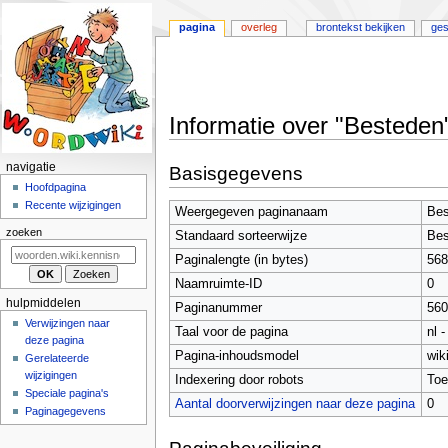
pagina
overleg
brontekst bekijken
ges
Informatie over "Besteden
Naar
Naar
N
navigatie
Basisgegevens
navigatie
zoeken
a
Hoofdpagina
springen
springen
Recente wijzigingen
v
Weergegeven paginanaam
Bes
i
zoeken
Standaard sorteerwijze
Bes
g
Paginalengte (in bytes)
568
a
Naamruimte-ID
0
t
hulpmiddelen
Paginanummer
560
i
Verwijzingen naar
Taal voor de pagina
nl 
deze pagina
e
Pagina-inhoudsmodel
wik
Gerelateerde
m
wijzigingen
Indexering door robots
Toe
e
Speciale pagina's
Aantal doorverwijzingen naar deze pagina
0
n
Paginagegevens
u