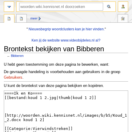
zoeken
meer
"
Nieuwsbegrip woordclusters kan je hier vinden.
"
Ken jij de website www.videobijdeles.nl al?
Brontekst bekijken van Bibberen
←
Bibberen
Naar
Naar
U hebt geen toestemming om deze pagina te bewerken, want:
navigatie
zoeken
De gevraagde handeling is voorbehouden aan gebruikers in de groep
springen
springen
Gebruikers
.
U kunt de brontekst van deze pagina bekijken en kopiëren.