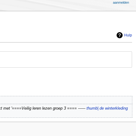
aanmelden
Hulp
met '====Veilig leren lezen groep 3 ==== ------
thumb| de winterkleding