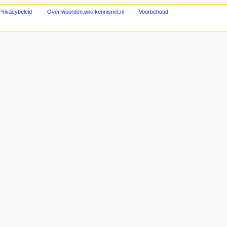
Privacybeleid
Over woorden.wiki.kennisnet.nl
Voorbehoud