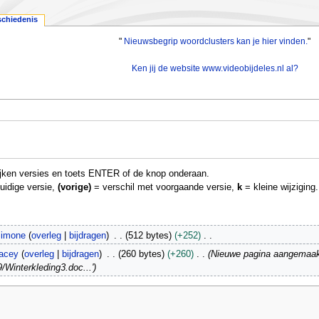
schiedenis
"
Nieuwsbegrip woordclusters kan je hier vinden.
"
Ken jij de website www.videobijdeles.nl al?
elijken versies en toets ENTER of de knop onderaan.
uidige versie,
(vorige)
= verschil met voorgaande versie,
k
= kleine wijziging.
imone
overleg
bijdragen
512 bytes
+252
acey
overleg
bijdragen
260 bytes
+260
Nieuwe pagina aangemaakt 
/Winterkleding3.doc...'