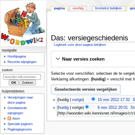
pagina
overleg
brontekst bekijken
ge
Das: versiegeschiedenis
Logboek voor deze pagina bekijken
N
navigatie
Naar
Naar
a
Hoofdpagina
Naar versies zoeken
navigatie
zoeken
Recente wijzigingen
v
springen
springen
i
zoeken
Selectie voor verschillen: selecteer de te verg
g
Verklaring afkortingen:
(huidig)
= verschil met h
a
t
hulpmiddelen
i
Verwijzingen naar
1
huidig
vorige
15 nov 2012 17:32
S
deze pagina
e
5
G
6
huidig
vorige
6 nov 2012 20:01
St
Gerelateerde
n
m
e
n
wijzigingen
[http://woorden.wiki.kennisnet.nl/images/c/c9
o
e
e
o
Atom
v
n
v
n
Speciale pagina's
2
b
2
u
Paginagegevens
0
e
0