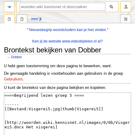
zoeken
meer
"
Nieuwsbegrip woordclusters kan je hier vinden.
"
Ken jij de website www.videobijdeles.nl al?
Brontekst bekijken van Dobber
←
Dobber
Naar
Naar
U hebt geen toestemming om deze pagina te bewerken, want:
navigatie
zoeken
De gevraagde handeling is voorbehouden aan gebruikers in de groep
springen
springen
Gebruikers
.
U kunt de brontekst van deze pagina bekijken en kopiëren.