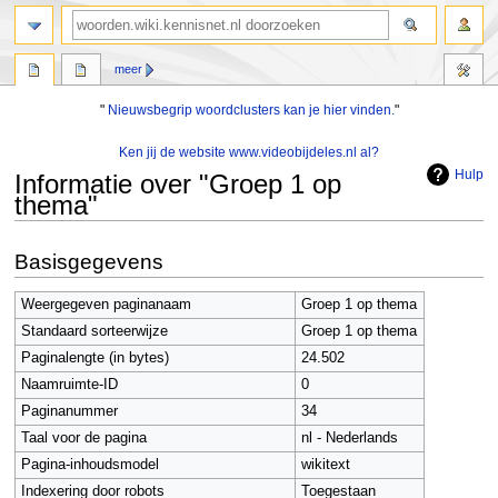
zoeken
meer
"
Nieuwsbegrip woordclusters kan je hier vinden.
"
Ken jij de website www.videobijdeles.nl al?
Hulp
Informatie over "Groep 1 op
thema"
Naar
Naar
Basisgegevens
navigatie
zoeken
springen
springen
Weergegeven paginanaam
Groep 1 op thema
Standaard sorteerwijze
Groep 1 op thema
Paginalengte (in bytes)
24.502
Naamruimte-ID
0
Paginanummer
34
Taal voor de pagina
nl - Nederlands
Pagina-inhoudsmodel
wikitext
Indexering door robots
Toegestaan