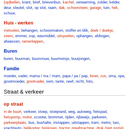
(op)bellen
,
krant
,
brief
,
brievenbus
,
kachel
,
verwarming
,
zolder
,
kelder
,
deur
,
sleutel
,
slot
,
op slot
,
raam
,
dak
,
schoorsteen
,
garage
,
tuin
,
hek
,
schuur
,
Huis - werken
metselen
,
behangen
,
schoonmaken
,
stoffer en blik
,
doek / doekje
,
zeem
,
emmer
,
sop
,
wasmiddel
,
uitspoelen
,
ophangen
,
afdrogen
,
afwassen
,
ramenlappen
,
Buren
buren
,
buurman
,
buurvrouw
,
buurmeisje
,
buurjongen
,
Familie
moeder
,
vader
,
mama / ma / mam
,
papa / pa / pap
,
broer
,
zus
,
oma
,
opa
,
grootmoeder
,
grootvader
,
oom
,
tante
,
neef
,
nicht
,
foto
,
Straat & verkeer
op straat
in de buurt
,
verkeer
,
stoep
,
stoeprand
,
weg
,
autoweg
,
fietspad
,
fietspomp
,
motor
,
scooter
,
brommer
,
rijden
,
rijbewijs
,
parkeren
,
parkeerplaats
,
bus
,
bushalte
,
instappen
,
uitstappen
,
tram
,
metro
,
taxi
,
vrachtauto
,
helikopter
,
hijskraan
,
tractor
,
graafmachine
,
druk (niet rustig)
,