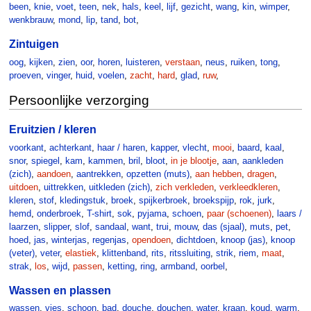
been
,
knie
,
voet
,
teen
,
nek
,
hals
,
keel
,
lijf
,
gezicht
,
wang
,
kin
,
wimper
,
wenkbrauw
,
mond
,
lip
,
tand
,
bot
,
Zintuigen
oog
,
kijken
,
zien
,
oor
,
horen
,
luisteren
,
verstaan
,
neus
,
ruiken
,
tong
,
proeven
,
vinger
,
huid
,
voelen
,
zacht
,
hard
,
glad
,
ruw
,
Persoonlijke verzorging
Eruitzien / kleren
voorkant
,
achterkant
,
haar / haren
,
kapper
,
vlecht
,
mooi
,
baard
,
kaal
,
snor
,
spiegel
,
kam
,
kammen
,
bril
,
bloot
,
in je blootje
,
aan
,
aankleden
(zich)
,
aandoen
,
aantrekken
,
opzetten (muts)
,
aan hebben
,
dragen
,
uitdoen
,
uittrekken
,
uitkleden (zich)
,
zich verkleden
,
verkleedkleren
,
kleren
,
stof
,
kledingstuk
,
broek
,
spijkerbroek
,
broekspijp
,
rok
,
jurk
,
hemd
,
onderbroek
,
T-shirt
,
sok
,
pyjama
,
schoen
,
paar (schoenen)
,
laars /
laarzen
,
slipper
,
slof
,
sandaal
,
want
,
trui
,
mouw
,
das (sjaal)
,
muts
,
pet
,
hoed
,
jas
,
winterjas
,
regenjas
,
opendoen
,
dichtdoen
,
knoop (jas)
,
knoop
(veter)
,
veter
,
elastiek
,
klittenband
,
rits
,
ritssluiting
,
strik
,
riem
,
maat
,
strak
,
los
,
wijd
,
passen
,
ketting
,
ring
,
armband
,
oorbel
,
Wassen en plassen
wassen
,
vies
,
schoon
,
bad
,
douche
,
douchen
,
water
,
kraan
,
koud
,
warm
,