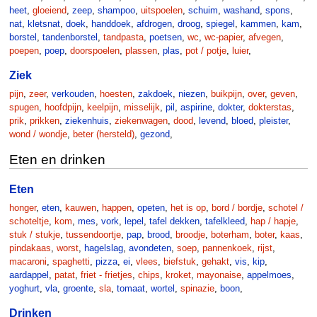
heet
,
gloeiend
,
zeep
,
shampoo
,
uitspoelen
,
schuim
,
washand
,
spons
,
nat
,
kletsnat
,
doek
,
handdoek
,
afdrogen
,
droog
,
spiegel
,
kammen
,
kam
,
borstel
,
tandenborstel
,
tandpasta
,
poetsen
,
wc
,
wc-papier
,
afvegen
,
poepen
,
poep
,
doorspoelen
,
plassen
,
plas
,
pot / potje
,
luier
,
Ziek
pijn
,
zeer
,
verkouden
,
hoesten
,
zakdoek
,
niezen
,
buikpijn
,
over
,
geven
,
spugen
,
hoofdpijn
,
keelpijn
,
misselijk
,
pil
,
aspirine
,
dokter
,
dokterstas
,
prik
,
prikken
,
ziekenhuis
,
ziekenwagen
,
dood
,
levend
,
bloed
,
pleister
,
wond / wondje
,
beter (hersteld)
,
gezond
,
Eten en drinken
Eten
honger
,
eten
,
kauwen
,
happen
,
opeten
,
het is op
,
bord / bordje
,
schotel /
schoteltje
,
kom
,
mes
,
vork
,
lepel
,
tafel dekken
,
tafelkleed
,
hap / hapje
,
stuk / stukje
,
tussendoortje
,
pap
,
brood
,
broodje
,
boterham
,
boter
,
kaas
,
pindakaas
,
worst
,
hagelslag
,
avondeten
,
soep
,
pannenkoek
,
rijst
,
macaroni
,
spaghetti
,
pizza
,
ei
,
vlees
,
biefstuk
,
gehakt
,
vis
,
kip
,
aardappel
,
patat
,
friet - frietjes
,
chips
,
kroket
,
mayonaise
,
appelmoes
,
yoghurt
,
vla
,
groente
,
sla
,
tomaat
,
wortel
,
spinazie
,
boon
,
Drinken