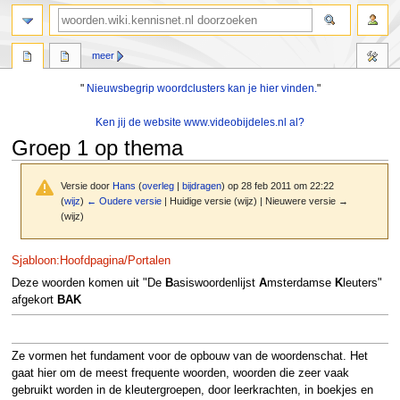
zoeken
meer
"
Nieuwsbegrip woordclusters kan je hier vinden.
"
Ken jij de website www.videobijdeles.nl al?
Groep 1 op thema
Versie door
Hans
(
overleg
|
bijdragen
)
op 28 feb 2011 om 22:22
(
wijz
)
← Oudere versie
| Huidige versie (wijz) | Nieuwere versie →
(wijz)
Naar
Naar
Sjabloon:Hoofdpagina/Portalen
navigatie
zoeken
Deze woorden komen uit "De
B
asiswoordenlijst
A
msterdamse
K
leuters"
springen
springen
afgekort
BAK
Ze vormen het fundament voor de opbouw van de woordenschat. Het
gaat hier om de meest frequente woorden, woorden die zeer vaak
gebruikt worden in de kleutergroepen, door leerkrachten, in boekjes en