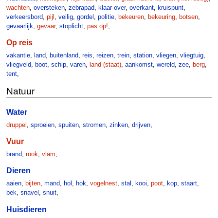
wachten
,
oversteken
,
zebrapad
,
klaar-over
,
overkant
,
kruispunt
,
verkeersbord
,
pijl
,
veilig
,
gordel
,
politie
,
bekeuren
,
bekeuring
,
botsen
,
gevaarlijk
,
gevaar
,
stoplicht
,
pas op!
,
Op reis
vakantie
,
land
,
buitenland
,
reis
,
reizen
,
trein
,
station
,
vliegen
,
vliegtuig
,
vliegveld
,
boot
,
schip
,
varen
,
land (staat)
,
aankomst
,
wereld
,
zee
,
berg
,
tent
,
Natuur
Water
druppel
,
sproeien
,
spuiten
,
stromen
,
zinken
,
drijven
,
Vuur
brand
,
rook
,
vlam
,
Dieren
aaien
,
bijten
,
mand
,
hol
,
hok
,
vogelnest
,
stal
,
kooi
,
poot
,
kop
,
staart
,
bek
,
snavel
,
snuit
,
Huisdieren