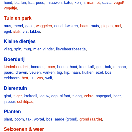
hond
,
blaffen
,
kat
,
poes
,
miauwen
,
kater
,
konijn
,
marmot
,
cavia
,
vogel/
vogeltje
,
Tuin en park
mus
,
merel
,
gans
,
waggelen
,
eend
,
kwaken
,
haas
,
muis
,
piepen
,
mol
,
egel
,
slak
,
vis
,
kikker
,
Kleine diertjes
vlieg
,
spin
,
mug
,
mier
,
vlinder
,
lieveheersbeestje
,
Boerderij
kinderboerderij
,
boerderij
,
boer
,
boerin
,
hooi
,
koe
,
kalf
,
geit
,
bok
,
schaap
,
paard
,
draven
,
veulen
,
varken
,
big
,
kip
,
haan
,
kuiken
,
ezel
,
bos
,
eekhoorn
,
hert
,
uil
,
vos
,
wolf
,
Dierentuin
giraf
,
tijger
,
krokodil
,
leeuw
,
aap
,
olifant
,
slang
,
zebra
,
papegaai
,
beer
,
ijsbeer
,
schildpad
,
Planten
plant
,
boom
,
tak
,
wortel
,
bos
,
aarde (grond)
,
grond (aarde)
,
Seizoenen & weer