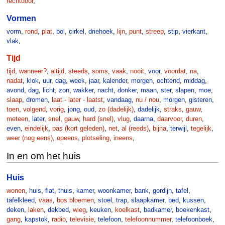
rechtdoor
,
Vormen
vorm
,
rond
,
plat
,
bol
,
cirkel
,
driehoek
,
lijn
,
punt
,
streep
,
stip
,
vierkant
,
vlak
,
Tijd
tijd
,
wanneer?
,
altijd
,
steeds
,
soms
,
vaak
,
nooit
,
voor
,
voordat
,
na
,
nadat
,
klok
,
uur
,
dag
,
week
,
jaar
,
kalender
,
morgen
,
ochtend
,
middag
,
avond
,
dag
,
licht
,
zon
,
wakker
,
nacht
,
donker
,
maan
,
ster
,
slapen
,
moe
,
slaap
,
dromen
,
laat - later - laatst
,
vandaag
,
nu / nou
,
morgen
,
gisteren
,
toen
,
volgend
,
vorig
,
jong
,
oud
,
zo (dadelijk)
,
dadelijk
,
straks
,
gauw
,
meteen
,
later
,
snel
,
gauw
,
hard (snel)
,
vlug
,
daarna
,
daarvoor
,
duren
,
even
,
eindelijk
,
pas (kort geleden)
,
net
,
al (reeds)
,
bijna
,
terwijl
,
tegelijk
,
weer (nog eens)
,
opeens
,
plotseling
,
ineens
,
In en om het huis
Huis
wonen
,
huis
,
flat
,
thuis
,
kamer
,
woonkamer
,
bank
,
gordijn
,
tafel
,
tafelkleed
,
vaas
,
bos bloemen
,
stoel
,
trap
,
slaapkamer
,
bed
,
kussen
,
deken
,
laken
,
dekbed
,
wieg
,
keuken
,
koelkast
,
badkamer
,
boekenkast
,
gang
,
kapstok
,
radio
,
televisie
,
telefoon
,
telefoonnummer
,
telefoonboek
,