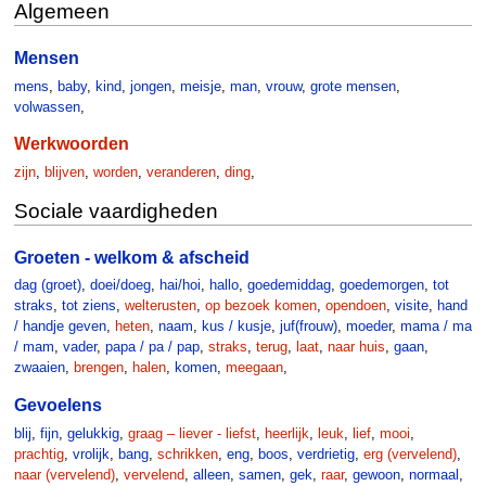
Algemeen
Mensen
mens
,
baby
,
kind
,
jongen
,
meisje
,
man
,
vrouw
,
grote mensen
,
volwassen
,
Werkwoorden
zijn
,
blijven
,
worden
,
veranderen
,
ding
,
Sociale vaardigheden
Groeten - welkom & afscheid
dag (groet)
,
doei/doeg
,
hai/hoi
,
hallo
,
goedemiddag
,
goedemorgen
,
tot
straks
,
tot ziens
,
welterusten
,
op bezoek komen
,
opendoen
,
visite
,
hand
/ handje geven
,
heten
,
naam
,
kus / kusje
,
juf(frouw)
,
moeder
,
mama / ma
/ mam
,
vader
,
papa / pa / pap
,
straks
,
terug
,
laat
,
naar huis
,
gaan
,
zwaaien
,
brengen
,
halen
,
komen
,
meegaan
,
Gevoelens
blij
,
fijn
,
gelukkig
,
graag – liever - liefst
,
heerlijk
,
leuk
,
lief
,
mooi
,
prachtig
,
vrolijk
,
bang
,
schrikken
,
eng
,
boos
,
verdrietig
,
erg (vervelend)
,
naar (vervelend)
,
vervelend
,
alleen
,
samen
,
gek
,
raar
,
gewoon
,
normaal
,