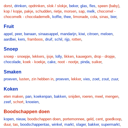
dorst
,
drinken
,
opdrinken
,
slok / slokje
,
beker
,
glas
,
fles
,
speen (baby)
,
kop / kopje
,
pakje
,
schudden
,
rietje
,
morsen
,
sap
,
melk
,
chocomel -
chocomelk - chocolademelk
,
koffie
,
thee
,
limonade
,
cola
,
sinas
,
bier
,
Fruit
appel
,
peer
,
banaan
,
sinaasappel
,
mandarijn
,
kiwi
,
citroen
,
meloen
,
aardbei
,
kers
,
framboos
,
druif
,
schil
,
rijp
,
rotten
,
Snoep
snoep - snoepje
,
lekkers
,
ijsje
,
lolly
,
likken
,
kauwgom
,
drop - dropje
,
chocolade
,
koek - koekje
,
cake
,
noot - nootje
,
pinda
,
suiker
,
Smaken
proeven
,
lusten
,
zin hebben in
,
proeven
,
lekker
,
vies
,
zoet
,
zout
,
zuur
,
Koken
eten maken
,
pan
,
koekenpan
,
bakken
,
snijden
,
roeren
,
meel
,
mengen
,
zeef
,
schort
,
knoeien
,
Boodschappen doen
kopen
,
nieuw
,
boodschappen doen
,
portemonnee
,
geld
,
cent
,
goedkoop
,
duur
,
tas
,
boodschappentas
,
winkel
,
markt
,
slager
,
bakker
,
supermarkt
,