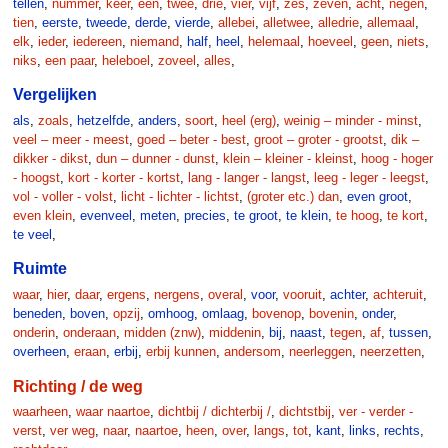
tellen
,
nummer
,
keer
,
één
,
twee
,
drie
,
vier
,
vijf
,
zes
,
zeven
,
acht
,
negen
,
tien
,
eerste
,
tweede
,
derde
,
vierde
,
allebei
,
alletwee
,
alledrie
,
allemaal
,
elk
,
ieder
,
iedereen
,
niemand
,
half
,
heel
,
helemaal
,
hoeveel
,
geen
,
niets
,
niks
,
een paar
,
heleboel
,
zoveel
,
alles
,
Vergelijken
als
,
zoals
,
hetzelfde
,
anders
,
soort
,
heel (erg)
,
weinig – minder - minst
,
veel – meer - meest
,
goed – beter - best
,
groot – groter - grootst
,
dik –
dikker - dikst
,
dun – dunner - dunst
,
klein – kleiner - kleinst
,
hoog - hoger
- hoogst
,
kort - korter - kortst
,
lang - langer - langst
,
leeg - leger - leegst
,
vol - voller - volst
,
licht - lichter - lichtst
,
(groter etc.) dan
,
even groot
,
even klein
,
evenveel
,
meten
,
precies
,
te groot
,
te klein
,
te hoog
,
te kort
,
te veel
,
Ruimte
waar
,
hier
,
daar
,
ergens
,
nergens
,
overal
,
voor
,
vooruit
,
achter
,
achteruit
,
beneden
,
boven
,
opzij
,
omhoog
,
omlaag
,
bovenop
,
bovenin
,
onder
,
onderin
,
onderaan
,
midden (znw)
,
middenin
,
bij
,
naast
,
tegen
,
af
,
tussen
,
overheen
,
eraan
,
erbij
,
erbij kunnen
,
andersom
,
neerleggen
,
neerzetten
,
Richting / de weg
waarheen
,
waar naartoe
,
dichtbij / dichterbij /
,
dichtstbij
,
ver - verder -
verst
,
ver weg
,
naar
,
naartoe
,
heen
,
over
,
langs
,
tot
,
kant
,
links
,
rechts
,