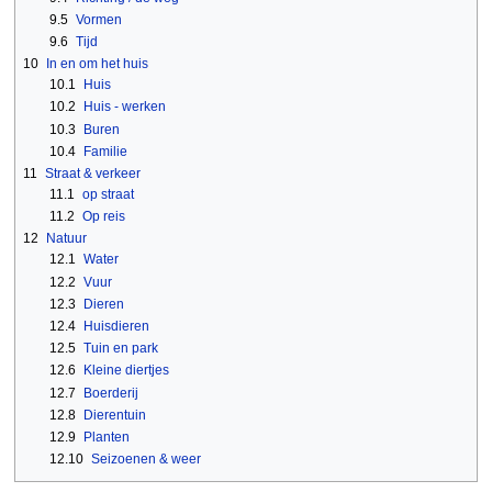
9.5
Vormen
9.6
Tijd
10
In en om het huis
10.1
Huis
10.2
Huis - werken
10.3
Buren
10.4
Familie
11
Straat & verkeer
11.1
op straat
11.2
Op reis
12
Natuur
12.1
Water
12.2
Vuur
12.3
Dieren
12.4
Huisdieren
12.5
Tuin en park
12.6
Kleine diertjes
12.7
Boerderij
12.8
Dierentuin
12.9
Planten
12.10
Seizoenen & weer