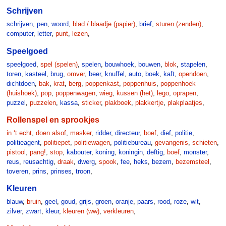
Schrijven
schrijven
,
pen
,
woord
,
blad / blaadje (papier)
,
brief
,
sturen (zenden)
,
computer
,
letter
,
punt
,
lezen
,
Speelgoed
speelgoed
,
spel (spelen)
,
spelen
,
bouwhoek
,
bouwen
,
blok
,
stapelen
,
toren
,
kasteel
,
brug
,
omver
,
beer
,
knuffel
,
auto
,
boek
,
kaft
,
opendoen
,
dichtdoen
,
bak
,
krat
,
berg
,
poppenkast
,
poppenhuis
,
poppenhoek
(huishoek)
,
pop
,
poppenwagen
,
wieg
,
kussen (het)
,
lego
,
oprapen
,
puzzel
,
puzzelen
,
kassa
,
sticker
,
plakboek
,
plakkertje
,
plakplaatjes
,
Rollenspel en sprookjes
in ‘t echt
,
doen alsof
,
masker
,
ridder
,
directeur
,
boef
,
dief
,
politie
,
politieagent
,
politiepet
,
politiewagen
,
politiebureau
,
gevangenis
,
schieten
,
pistool
,
pang!
,
stop
,
kabouter
,
koning
,
koningin
,
deftig
,
boef
,
monster
,
reus
,
reusachtig
,
draak
,
dwerg
,
spook
,
fee
,
heks
,
bezem
,
bezemsteel
,
toveren
,
prins
,
prinses
,
troon
,
Kleuren
blauw
,
bruin
,
geel
,
goud
,
grijs
,
groen
,
oranje
,
paars
,
rood
,
roze
,
wit
,
zilver
,
zwart
,
kleur
,
kleuren (ww)
,
verkleuren
,