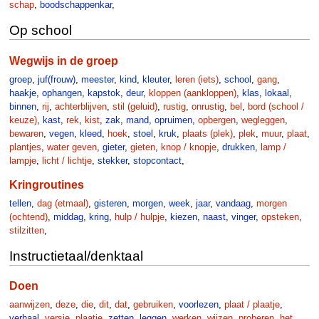
schap
,
boodschappenkar
,
Op school
Wegwijs in de groep
groep
,
juf(frouw)
,
meester
,
kind
,
kleuter
,
leren (iets)
,
school
,
gang
,
haakje
,
ophangen
,
kapstok
,
deur
,
kloppen (aankloppen)
,
klas
,
lokaal
,
binnen
,
rij
,
achterblijven
,
stil (geluid)
,
rustig
,
onrustig
,
bel
,
bord (school /
keuze)
,
kast
,
rek
,
kist
,
zak
,
mand
,
opruimen
,
opbergen
,
wegleggen
,
bewaren
,
vegen
,
kleed
,
hoek
,
stoel
,
kruk
,
plaats (plek)
,
plek
,
muur
,
plaat
,
plantjes
,
water geven
,
gieter
,
gieten
,
knop / knopje
,
drukken
,
lamp /
lampje
,
licht / lichtje
,
stekker
,
stopcontact
,
Kringroutines
tellen
,
dag (etmaal)
,
gisteren
,
morgen
,
week
,
jaar
,
vandaag
,
morgen
(ochtend)
,
middag
,
kring
,
hulp / hulpje
,
kiezen
,
naast
,
vinger
,
opsteken
,
stilzitten
,
Instructietaal/denktaal
Doen
aanwijzen
,
deze
,
die
,
dit
,
dat
,
gebruiken
,
voorlezen
,
plaat / plaatje
,
verhaal
,
versje
,
plaatje
,
zetten
,
leggen
,
werken
,
wijzen
,
proberen
,
het