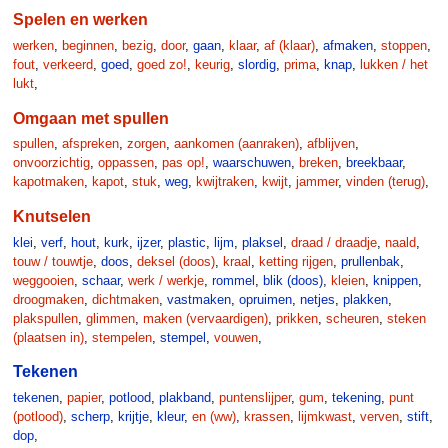
Spelen en werken
werken
,
beginnen
,
bezig
,
door
,
gaan
,
klaar
,
af (klaar)
,
afmaken
,
stoppen
,
fout
,
verkeerd
,
goed
,
goed zo!
,
keurig
,
slordig
,
prima
,
knap
,
lukken / het
lukt
,
Omgaan met spullen
spullen
,
afspreken
,
zorgen
,
aankomen (aanraken)
,
afblijven
,
onvoorzichtig
,
oppassen
,
pas op!
,
waarschuwen
,
breken
,
breekbaar
,
kapotmaken
,
kapot
,
stuk
,
weg
,
kwijtraken
,
kwijt
,
jammer
,
vinden (terug)
,
Knutselen
klei
,
verf
,
hout
,
kurk
,
ijzer
,
plastic
,
lijm
,
plaksel
,
draad / draadje
,
naald
,
touw / touwtje
,
doos
,
deksel (doos)
,
kraal
,
ketting rijgen
,
prullenbak
,
weggooien
,
schaar
,
werk / werkje
,
rommel
,
blik (doos)
,
kleien
,
knippen
,
droogmaken
,
dichtmaken
,
vastmaken
,
opruimen
,
netjes
,
plakken
,
plakspullen
,
glimmen
,
maken (vervaardigen)
,
prikken
,
scheuren
,
steken
(plaatsen in)
,
stempelen
,
stempel
,
vouwen
,
Tekenen
tekenen
,
papier
,
potlood
,
plakband
,
puntenslijper
,
gum
,
tekening
,
punt
(potlood)
,
scherp
,
krijtje
,
kleur
,
en (ww)
,
krassen
,
lijmkwast
,
verven
,
stift
,
dop
,