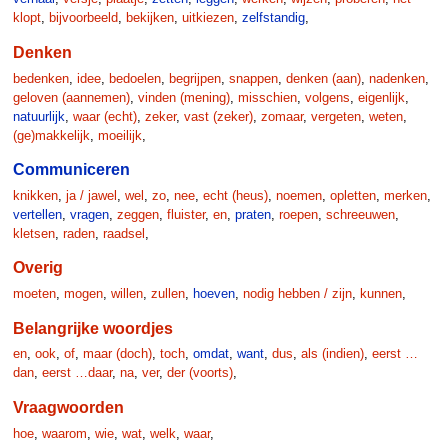
klopt
,
bijvoorbeeld
,
bekijken
,
uitkiezen
,
zelfstandig
,
Denken
bedenken
,
idee
,
bedoelen
,
begrijpen
,
snappen
,
denken (aan)
,
nadenken
,
geloven (aannemen)
,
vinden (mening)
,
misschien
,
volgens
,
eigenlijk
,
natuurlijk
,
waar (echt)
,
zeker
,
vast (zeker)
,
zomaar
,
vergeten
,
weten
,
(ge)makkelijk
,
moeilijk
,
Communiceren
knikken
,
ja / jawel
,
wel
,
zo
,
nee
,
echt (heus)
,
noemen
,
opletten
,
merken
,
vertellen
,
vragen
,
zeggen
,
fluister
,
en
,
praten
,
roepen
,
schreeuwen
,
kletsen
,
raden
,
raadsel
,
Overig
moeten
,
mogen
,
willen
,
zullen
,
hoeven
,
nodig hebben / zijn
,
kunnen
,
Belangrijke woordjes
en
,
ook
,
of
,
maar (doch)
,
toch
,
omdat
,
want
,
dus
,
als (indien)
,
eerst …
dan
,
eerst …daar
,
na
,
ver
,
der (voorts)
,
Vraagwoorden
hoe
,
waarom
,
wie
,
wat
,
welk
,
waar
,