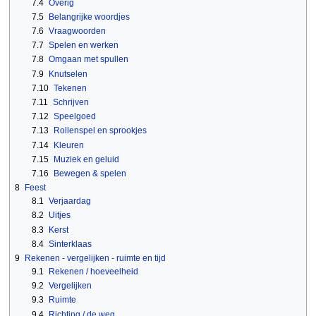
7.4
Overig
7.5
Belangrijke woordjes
7.6
Vraagwoorden
7.7
Spelen en werken
7.8
Omgaan met spullen
7.9
Knutselen
7.10
Tekenen
7.11
Schrijven
7.12
Speelgoed
7.13
Rollenspel en sprookjes
7.14
Kleuren
7.15
Muziek en geluid
7.16
Bewegen & spelen
8
Feest
8.1
Verjaardag
8.2
Uitjes
8.3
Kerst
8.4
Sinterklaas
9
Rekenen - vergelijken - ruimte en tijd
9.1
Rekenen / hoeveelheid
9.2
Vergelijken
9.3
Ruimte
9.4
Richting / de weg