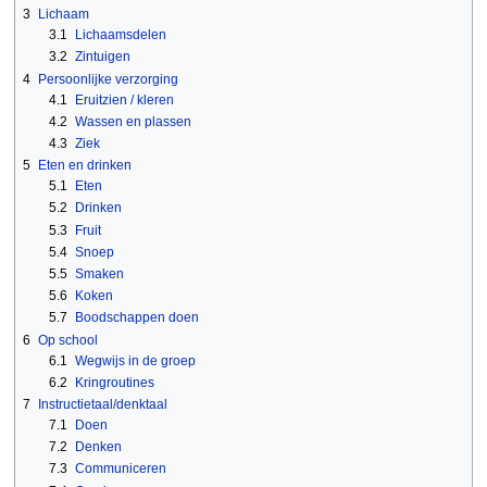
3
Lichaam
3.1
Lichaamsdelen
3.2
Zintuigen
4
Persoonlijke verzorging
4.1
Eruitzien / kleren
4.2
Wassen en plassen
4.3
Ziek
5
Eten en drinken
5.1
Eten
5.2
Drinken
5.3
Fruit
5.4
Snoep
5.5
Smaken
5.6
Koken
5.7
Boodschappen doen
6
Op school
6.1
Wegwijs in de groep
6.2
Kringroutines
7
Instructietaal/denktaal
7.1
Doen
7.2
Denken
7.3
Communiceren