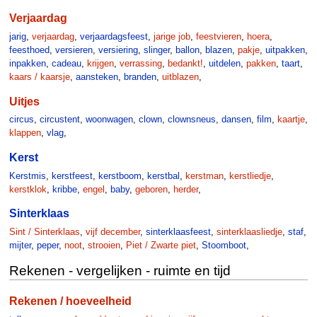
Verjaardag
jarig
,
verjaardag
,
verjaardagsfeest
,
jarige job
,
feestvieren
,
hoera
,
feesthoed
,
versieren
,
versiering
,
slinger
,
ballon
,
blazen
,
pakje
,
uitpakken
,
inpakken
,
cadeau
,
krijgen
,
verrassing
,
bedankt!
,
uitdelen
,
pakken
,
taart
,
kaars / kaarsje
,
aansteken
,
branden
,
uitblazen
,
Uitjes
circus
,
circustent
,
woonwagen
,
clown
,
clownsneus
,
dansen
,
film
,
kaartje
,
klappen
,
vlag
,
Kerst
Kerstmis
,
kerstfeest
,
kerstboom
,
kerstbal
,
kerstman
,
kerstliedje
,
kerstklok
,
kribbe
,
engel
,
baby
,
geboren
,
herder
,
Sinterklaas
Sint / Sinterklaas
,
vijf december
,
sinterklaasfeest
,
sinterklaasliedje
,
staf
,
mijter
,
peper
,
noot
,
strooien
,
Piet / Zwarte piet
,
Stoomboot
,
Rekenen - vergelijken - ruimte en tijd
Rekenen / hoeveelheid