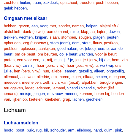
zuchten
,
huilen
,
traan
,
zakdoek
,
op schoot
,
troosten
,
pech hebben
,
geluk hebben
,
Omgaan met elkaar
hebben
,
geven
,
aan
,
voor
,
met
,
zonder
,
nemen
,
helpen
,
alsjeblieft /
alstublieft
,
dank (je wel)
,
aan de hand
,
ruzie
,
klap
,
au
,
bijten
,
duwen
,
trekken
,
vechten
,
knijpen
,
slaan
,
stompen
,
spugen
,
plagen
,
pesten
,
ophouden
,
zeg (tussenw.)
,
stom (dom)
,
dom
,
stout
,
flauw
,
pestkop
,
probleem oplossen
,
aankijken
,
goedmaken
,
ok (okee)
,
eerste
,
aan de
beurt
,
om de beurt
,
om beurten
,
op je beurt wachten
,
voor je beurt
praten
,
een voor een
,
ik
,
mij
,
mijn
,
jij / je
,
jou
,
je / jouw
,
hij / ie
,
hem
,
zijn
(bez.vnw)
,
ze / zij
,
haar (pers. vnw)
,
haar (bez. vnw)
,
u
,
we / wij
,
ons
,
jullie
,
hen (pers. vnw)
,
hun
,
allebei
,
samen
,
gezellig
,
alleen
,
ongezellig
,
allemaal
,
alletwee
,
alledrie
,
erbij horen
,
eigen
,
elkaar
,
helpen
,
meegaan
,
meedoen
,
meehelpen
,
zelf
,
zich
,
van (bezit)
,
afpakken
,
terugbrengen
,
teruggeven
,
ieder
,
iedereen
,
iemand
,
vriend / vriendje
,
schat (lief
iemand)
,
meisje
,
jongen
,
mevrouw
,
meneer
,
kennen
,
horen bij
,
houden
van
,
lijken op
,
kietelen
,
kriebelen
,
grap
,
lachen
,
giechelen
,
Lichaam
Lichaamsdelen
hoofd
,
borst
,
buik
,
rug
,
bil
,
schouder
,
arm
,
elleboog
,
hand
,
duim
,
pink
,