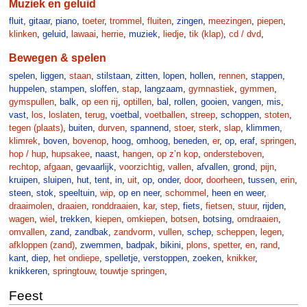
Muziek en geluid
fluit
,
gitaar
,
piano
,
toeter
,
trommel
,
fluiten
,
zingen
,
meezingen
,
piepen
,
klinken
,
geluid
,
lawaai
,
herrie
,
muziek
,
liedje
,
tik (klap)
,
cd / dvd
,
Bewegen & spelen
spelen
,
liggen
,
staan
,
stilstaan
,
zitten
,
lopen
,
hollen
,
rennen
,
stappen
,
huppelen
,
stampen
,
sloffen
,
stap
,
langzaam
,
gymnastiek
,
gymmen
,
gymspullen
,
balk
,
op een rij
,
optillen
,
bal
,
rollen
,
gooien
,
vangen
,
mis
,
vast
,
los
,
loslaten
,
terug
,
voetbal
,
voetballen
,
streep
,
schoppen
,
stoten
,
tegen (plaats)
,
buiten
,
durven
,
spannend
,
stoer
,
sterk
,
slap
,
klimmen
,
klimrek
,
boven
,
bovenop
,
hoog
,
omhoog
,
beneden
,
er
,
op
,
eraf
,
springen
,
hop / hup
,
hupsakee
,
naast
,
hangen
,
op z’n kop
,
ondersteboven
,
rechtop
,
afgaan
,
gevaarlijk
,
voorzichtig
,
vallen
,
afvallen
,
grond
,
pijn
,
kruipen
,
sluipen
,
hut
,
tent
,
in
,
uit
,
op
,
onder
,
door
,
doorheen
,
tussen
,
erin
,
steen
,
stok
,
speeltuin
,
wip
,
op en neer
,
schommel
,
heen en weer
,
draaimolen
,
draaien
,
ronddraaien
,
kar
,
step
,
fiets
,
fietsen
,
stuur
,
rijden
,
wagen
,
wiel
,
trekken
,
kiepen
,
omkiepen
,
botsen
,
botsing
,
omdraaien
,
omvallen
,
zand
,
zandbak
,
zandvorm
,
vullen
,
schep
,
scheppen
,
legen
,
afkloppen (zand)
,
zwemmen
,
badpak
,
bikini
,
plons
,
spetter
,
en
,
rand
,
kant
,
diep
,
het ondiepe
,
spelletje
,
verstoppen
,
zoeken
,
knikker
,
knikkeren
,
springtouw
,
touwtje springen
,
Feest