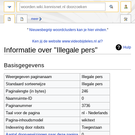
zoeken
meer
"
Nieuwsbegrip woordclusters kan je hier vinden.
"
Ken jij de website www.videobijdeles.nl al?
Hulp
Informatie over "Illegale pers"
Naar
Naar
Basisgegevens
navigatie
zoeken
springen
springen
Weergegeven paginanaam
Illegale pers
Standaard sorteerwijze
Illegale pers
Paginalengte (in bytes)
246
Naamruimte-ID
0
Paginanummer
3736
Taal voor de pagina
nl - Nederlands
Pagina-inhoudsmodel
wikitext
Indexering door robots
Toegestaan
Aantal doorverwijzingen naar deze pagina
0