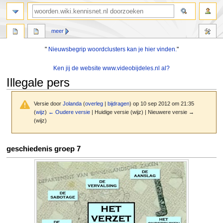
zoeken
meer
"
Nieuwsbegrip woordclusters kan je hier vinden.
"
Ken jij de website www.videobijdeles.nl al?
Illegale pers
Versie door
Jolanda
(
overleg
|
bijdragen
)
op 10 sep 2012 om 21:35
(
wijz
)
← Oudere versie
| Huidige versie (wijz) | Nieuwere versie →
(wijz)
Naar
Naar
geschiedenis groep 7
navigatie
zoeken
springen
springen