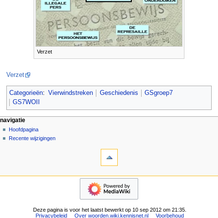
Verzet
Verzet
Categorieën
:
Vierwindstreken
Geschiedenis
GSgroep7
GS7WOII
N
pagina-handelingen
persoonlijke hulpmiddelen
navigatie
pagina
aanmelden
Hoofdpagina
a
overleg
Recente wijzigingen
v
hulpmiddelen
lezen
i
Verwijzingen
brontekst
g
naar
bekijken
deze
geschiedenis
a
navigatie
pagina
t
Hoofdpagina
Gerelateerde
Recente
i
wijzigingen
wijzigingen
e
Speciale
Deze pagina is voor het laatst bewerkt op 10 sep 2012 om 21:35.
pagina's
m
Privacybeleid
Over woorden.wiki.kennisnet.nl
Voorbehoud