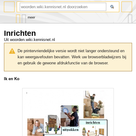
zoeken
meer
Inrichten
Uit woorden.wiki.kennisnet.nl
Naar
Naar
navigatie
zoeken
De printervriendelijke versie wordt niet langer ondersteund en
springen
springen
kan weergavefouten bevatten. Werk uw browserbladwijzers bij
en gebruik de gewone afdrukfunctie van de browser.
Ik en Ko