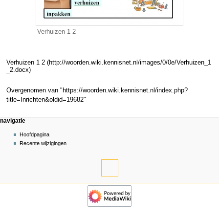
Verhuizen 1 2
Verhuizen 1 2
Overgenomen van "
https://woorden.wiki.kennisnet.nl/index.php?
title=Inrichten&oldid=19682
"
Navigatiemenu
pagina-handelingen
persoonlijke hulpmiddelen
navigatie
pagina
aanmelden
Hoofdpagina
overleg
Recente wijzigingen
lezen
hulpmiddelen
brontekst
bekijken
Verwijzingen
geschiedenis
naar
navigatie
deze
pagina
Hoofdpagina
Gerelateerde
Recente
wijzigingen
wijzigingen