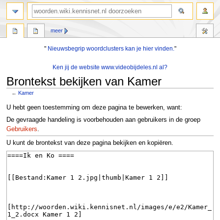
zoeken
meer
"
Nieuwsbegrip woordclusters kan je hier vinden.
"
Ken jij de website www.videobijdeles.nl al?
Brontekst bekijken van Kamer
←
Kamer
Naar
Naar
U hebt geen toestemming om deze pagina te bewerken, want:
navigatie
zoeken
De gevraagde handeling is voorbehouden aan gebruikers in de groep
springen
springen
Gebruikers
.
U kunt de brontekst van deze pagina bekijken en kopiëren.