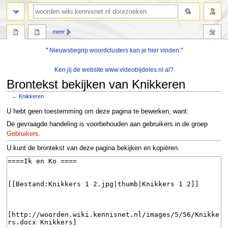
zoeken
meer
"
Nieuwsbegrip woordclusters kan je hier vinden.
"
Ken jij de website www.videobijdeles.nl al?
Brontekst bekijken van Knikkeren
←
Knikkeren
Naar
Naar
U hebt geen toestemming om deze pagina te bewerken, want:
navigatie
zoeken
De gevraagde handeling is voorbehouden aan gebruikers in de groep
springen
springen
Gebruikers
.
U kunt de brontekst van deze pagina bekijken en kopiëren.