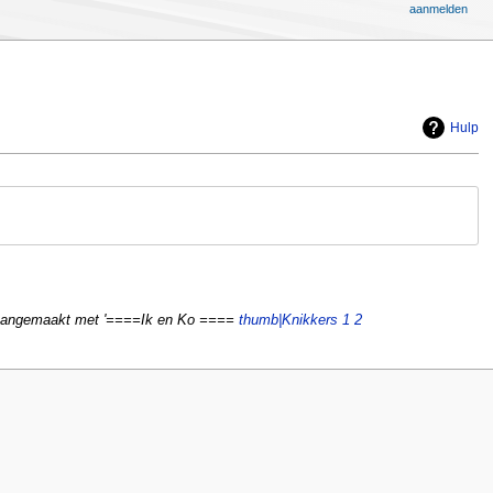
aanmelden
Hulp
aangemaakt met '====Ik en Ko ====
thumb|Knikkers 1 2