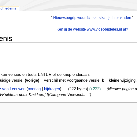
schiedenis
"
Nieuwsbegrip woordclusters kan je hier vinden.
"
Ken jij de website www.videobijdeles.nl al?
enis
elijken versies en toets ENTER of de knop onderaan.
uidige versie,
(vorige)
= verschil met voorgaande versie,
k
= kleine wijziging.
e van Leeuwen
overleg
bijdragen
222 bytes
+222
Nieuwe pagina 
6/Knikkers.docx Knikkers] [[Categorie:Vierwindst...'