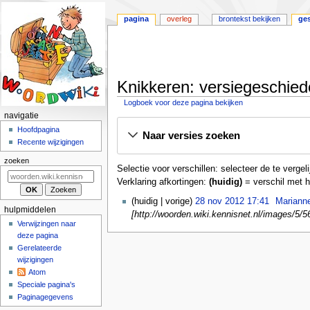
pagina
overleg
brontekst bekijken
ge
Knikkeren: versiegeschied
Logboek voor deze pagina bekijken
N
navigatie
Naar
Naar
a
Hoofdpagina
Naar versies zoeken
navigatie
zoeken
Recente wijzigingen
v
springen
springen
i
zoeken
Selectie voor verschillen: selecteer de te verg
g
Verklaring afkortingen:
(huidig)
= verschil met h
a
2
huidig
vorige
28 nov 2012 17:41
Mariann
t
hulpmiddelen
8
[http://woorden.wiki.kennisnet.nl/images/5/5
i
Verwijzingen naar
n
deze pagina
e
o
Gerelateerde
m
v
wijzigingen
2
e
Atom
0
n
Speciale pagina's
1
u
Paginagegevens
2