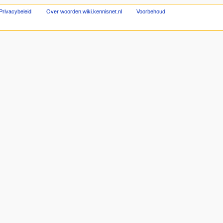
Privacybeleid
Over woorden.wiki.kennisnet.nl
Voorbehoud