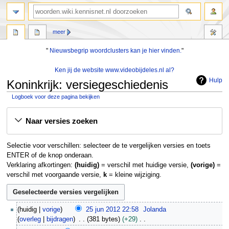
zoeken
meer
"
Nieuwsbegrip woordclusters kan je hier vinden.
"
Ken jij de website www.videobijdeles.nl al?
Hulp
Koninkrijk: versiegeschiedenis
Logboek voor deze pagina bekijken
Naar
Naar
Naar versies zoeken
navigatie
zoeken
springen
springen
Selectie voor verschillen: selecteer de te vergelijken versies en toets
ENTER of de knop onderaan.
Verklaring afkortingen:
(huidig)
= verschil met huidige versie,
(vorige)
=
verschil met voorgaande versie,
k
= kleine wijziging.
2
huidig
vorige
25 jun 2012 22:58
Jolanda
5
overleg
bijdragen
381 bytes
+29
j
G