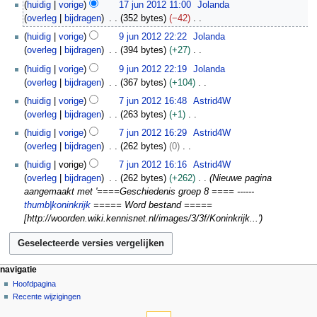
1
huidig
vorige
17 jun 2012 11:00
Jolanda
u
e
7
overleg
bijdragen
352 bytes
−42
n
e
j
G
9
2
huidig
vorige
9 jun 2012 22:22
Jolanda
n
u
e
j
0
overleg
bijdragen
394 bytes
+27
b
n
e
u
1
G
e
2
huidig
vorige
9 jun 2012 22:19
Jolanda
n
n
2
e
w
0
overleg
bijdragen
367 bytes
+104
b
2
e
e
1
G
7
e
0
huidig
vorige
7 jun 2012 16:48
Astrid4W
n
r
2
e
j
w
1
overleg
bijdragen
263 bytes
+1
b
k
e
u
e
2
G
e
huidig
vorige
7 jun 2012 16:29
Astrid4W
i
n
n
r
e
w
overleg
bijdragen
262 bytes
0
n
b
2
k
e
e
G
g
e
0
huidig
vorige
7 jun 2012 16:16
Astrid4W
i
n
r
e
s
w
1
overleg
bijdragen
262 bytes
+262
Nieuwe pagina
n
b
k
e
s
e
2
aangemaakt met '====Geschiedenis groep 8 ==== ------
g
e
i
n
a
r
thumb|koninkrijk
===== Word bestand =====
s
w
n
b
m
k
[http://woorden.wiki.kennisnet.nl/images/3/3f/Koninkrijk...'
s
e
g
e
e
i
a
r
s
w
n
n
m
k
s
e
v
g
e
i
a
r
a
N
pagina-handelingen
persoonlijke hulpmiddelen
s
navigatie
n
n
m
k
t
pagina
aanmelden
s
Hoofdpagina
a
v
g
e
i
t
overleg
Recente wijzigingen
a
a
v
s
n
n
hulpmiddelen
i
lezen
m
t
s