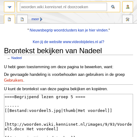
zoeken
meer
"
Nieuwsbegrip woordclusters kan je hier vinden.
"
Ken jij de website www.videobijdeles.nl al?
Brontekst bekijken van Nadeel
←
Nadeel
Naar
Naar
U hebt geen toestemming om deze pagina te bewerken, want:
navigatie
zoeken
De gevraagde handeling is voorbehouden aan gebruikers in de groep
springen
springen
Gebruikers
.
U kunt de brontekst van deze pagina bekijken en kopiëren.