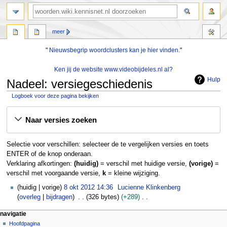
zoeken
meer
"
Nieuwsbegrip woordclusters kan je hier vinden.
"
Ken jij de website www.videobijdeles.nl al?
Hulp
Nadeel: versiegeschiedenis
Logboek voor deze pagina bekijken
Naar
Naar
Naar versies zoeken
navigatie
zoeken
springen
springen
Selectie voor verschillen: selecteer de te vergelijken versies en toets
ENTER of de knop onderaan.
Verklaring afkortingen:
(huidig)
= verschil met huidige versie,
(vorige)
=
verschil met voorgaande versie,
k
= kleine wijziging.
8
huidig
vorige
8 okt 2012 14:36
Lucienne Klinkenberg
o
overleg
bijdragen
326 bytes
+289
k
G
N
pagina-handelingen
persoonlijke hulpmiddelen
navigatie
t
e
pagina
aanmelden
Hoofdpagina
a
2
e