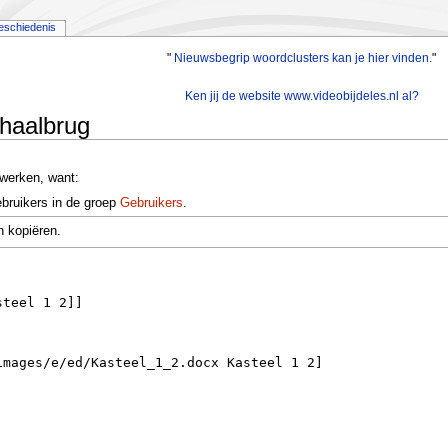
eschiedenis
"
Nieuwsbegrip woordclusters kan je hier vinden.
"
Ken jij de website www.videobijdeles.nl al?
phaalbrug
werken, want:
bruikers in de groep
Gebruikers
.
n kopiëren.