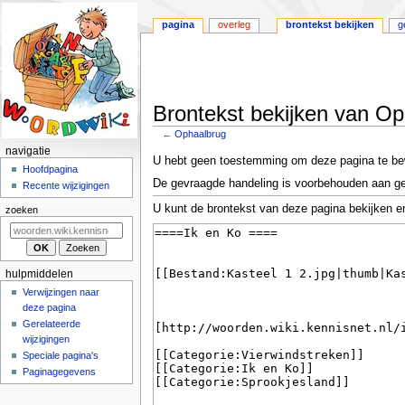
pagina
overleg
brontekst bekijken
g
Brontekst bekijken van O
←
Ophaalbrug
N
navigatie
Naar
Naar
U hebt geen toestemming om deze pagina te be
a
Hoofdpagina
navigatie
zoeken
De gevraagde handeling is voorbehouden aan ge
Recente wijzigingen
v
springen
springen
U kunt de brontekst van deze pagina bekijken e
i
zoeken
g
a
t
hulpmiddelen
i
Verwijzingen naar
deze pagina
e
Gerelateerde
m
wijzigingen
e
Speciale pagina's
n
Paginagegevens
u