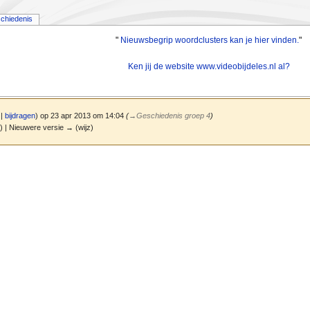
chiedenis
"
Nieuwsbegrip woordclusters kan je hier vinden.
"
Ken jij de website www.videobijdeles.nl al?
|
bijdragen
)
op 23 apr 2013 om 14:04
(
→
Geschiedenis groep 4
)
z) | Nieuwere versie → (wijz)