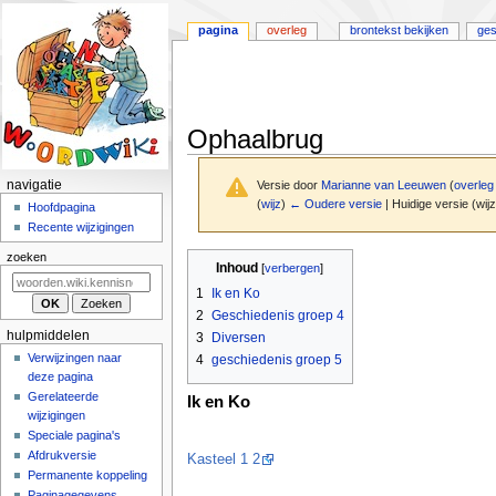
pagina
overleg
brontekst bekijken
ges
Ophaalbrug
N
navigatie
Versie door
Marianne van Leeuwen
(
overleg
(
wijz
)
← Oudere versie
| Huidige versie (wij
a
Hoofdpagina
Recente wijzigingen
v
i
Naar
Naar
zoeken
Inhoud
navigatie
zoeken
g
1
Ik en Ko
springen
springen
a
2
Geschiedenis groep 4
t
hulpmiddelen
3
Diversen
i
Verwijzingen naar
4
geschiedenis groep 5
deze pagina
e
Gerelateerde
Ik en Ko
m
wijzigingen
e
Speciale pagina's
n
Afdrukversie
Kasteel 1 2
u
Permanente koppeling
Paginagegevens