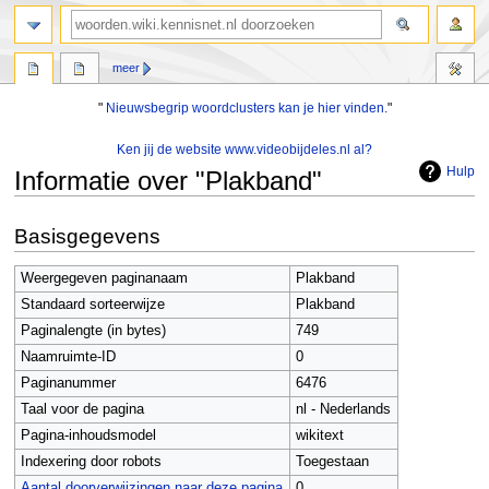
zoeken
meer
"
Nieuwsbegrip woordclusters kan je hier vinden.
"
Ken jij de website www.videobijdeles.nl al?
Hulp
Informatie over "Plakband"
Naar
Naar
Basisgegevens
navigatie
zoeken
springen
springen
Weergegeven paginanaam
Plakband
Standaard sorteerwijze
Plakband
Paginalengte (in bytes)
749
Naamruimte-ID
0
Paginanummer
6476
Taal voor de pagina
nl - Nederlands
Pagina-inhoudsmodel
wikitext
Indexering door robots
Toegestaan
Aantal doorverwijzingen naar deze pagina
0