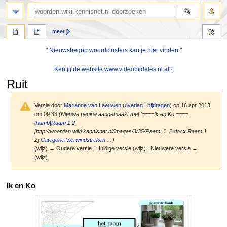
zoeken
meer
"
Nieuwsbegrip woordclusters kan je hier vinden.
"
Ken jij de website www.videobijdeles.nl al?
Ruit
Versie door
Marianne van Leeuwen
(
overleg
|
bijdragen
)
op 16 apr 2013
om 09:38
(Nieuwe pagina aangemaakt met '====Ik en Ko ====
thumb|Raam 1 2
[http://woorden.wiki.kennisnet.nl/images/3/35/Raam_1_2.docx Raam 1
2]
Categorie:Vierwindstreken
...')
(wijz) ← Oudere versie | Huidige versie (wijz) | Nieuwere versie →
(wijz)
Naar
Naar
Ik en Ko
navigatie
zoeken
springen
springen