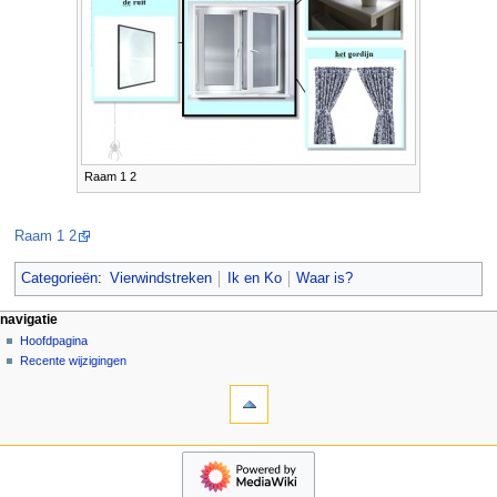
Raam 1 2
Raam 1 2
Categorieën
:
Vierwindstreken
Ik en Ko
Waar is?
N
pagina-handelingen
persoonlijke hulpmiddelen
navigatie
pagina
aanmelden
Hoofdpagina
a
overleg
Recente wijzigingen
v
hulpmiddelen
lezen
i
Verwijzingen
brontekst
g
naar
bekijken
deze
geschiedenis
a
navigatie
pagina
t
Hoofdpagina
Gerelateerde
Recente
i
wijzigingen