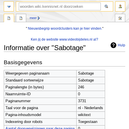
zoeken
meer
"
Nieuwsbegrip woordclusters kan je hier vinden.
"
Ken jij de website www.videobijdeles.nl al?
Hulp
Informatie over "Sabotage"
Naar
Naar
Basisgegevens
navigatie
zoeken
springen
springen
Weergegeven paginanaam
Sabotage
Standaard sorteerwijze
Sabotage
Paginalengte (in bytes)
246
Naamruimte-ID
0
Paginanummer
3731
Taal voor de pagina
nl - Nederlands
Pagina-inhoudsmodel
wikitext
Indexering door robots
Toegestaan
Aantal doorverwijzingen naar deze pagina
0