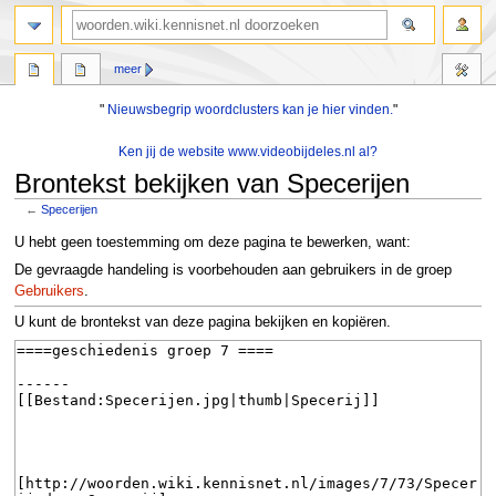
zoeken
meer
"
Nieuwsbegrip woordclusters kan je hier vinden.
"
Ken jij de website www.videobijdeles.nl al?
Brontekst bekijken van Specerijen
←
Specerijen
Naar
Naar
U hebt geen toestemming om deze pagina te bewerken, want:
navigatie
zoeken
De gevraagde handeling is voorbehouden aan gebruikers in de groep
springen
springen
Gebruikers
.
U kunt de brontekst van deze pagina bekijken en kopiëren.