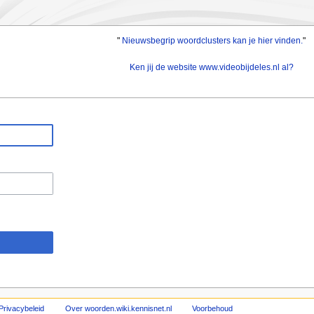
"
Nieuwsbegrip woordclusters kan je hier vinden.
"
Ken jij de website www.videobijdeles.nl al?
Privacybeleid
Over woorden.wiki.kennisnet.nl
Voorbehoud