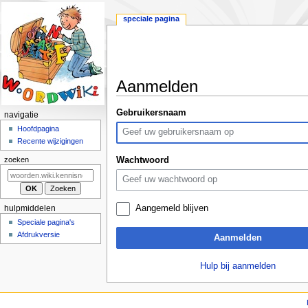
speciale pagina
Aanmelden
Naar
Naar
Gebruikersnaam
N
navigatie
navigatie
zoeken
a
Hoofdpagina
springen
springen
Recente wijzigingen
v
i
Wachtwoord
zoeken
g
a
t
Aangemeld blijven
hulpmiddelen
i
Speciale pagina's
e
Afdrukversie
Aanmelden
m
e
Hulp bij aanmelden
n
u