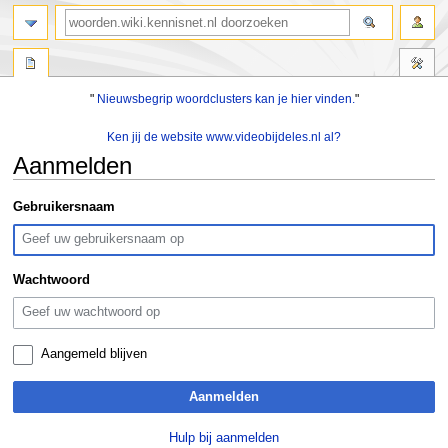
zoeken
"
Nieuwsbegrip woordclusters kan je hier vinden.
"
Ken jij de website www.videobijdeles.nl al?
Aanmelden
Naar
Naar
Gebruikersnaam
navigatie
zoeken
springen
springen
Wachtwoord
Aangemeld blijven
Aanmelden
Hulp bij aanmelden