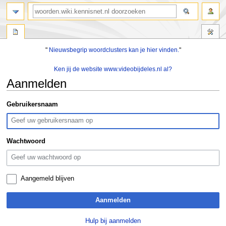
zoeken
"
Nieuwsbegrip woordclusters kan je hier vinden.
"
Ken jij de website www.videobijdeles.nl al?
Aanmelden
Naar
Naar
Gebruikersnaam
navigatie
zoeken
springen
springen
Wachtwoord
Aangemeld blijven
Aanmelden
Hulp bij aanmelden