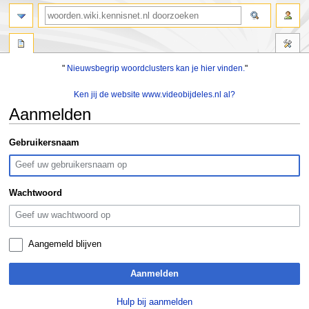
zoeken
"
Nieuwsbegrip woordclusters kan je hier vinden.
"
Ken jij de website www.videobijdeles.nl al?
Aanmelden
Naar
Naar
Gebruikersnaam
navigatie
zoeken
springen
springen
Wachtwoord
Aangemeld blijven
Aanmelden
Hulp bij aanmelden