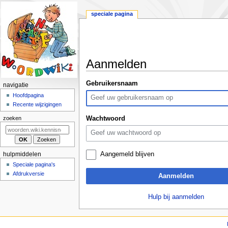
speciale pagina
Aanmelden
Naar
Naar
Gebruikersnaam
N
navigatie
navigatie
zoeken
a
Hoofdpagina
springen
springen
Recente wijzigingen
v
i
Wachtwoord
zoeken
g
a
t
Aangemeld blijven
hulpmiddelen
i
Speciale pagina's
e
Afdrukversie
Aanmelden
m
e
Hulp bij aanmelden
n
u