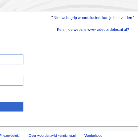
"
Nieuwsbegrip woordclusters kan je hier vinden.
"
Ken jij de website www.videobijdeles.nl al?
Privacybeleid
Over woorden.wiki.kennisnet.nl
Voorbehoud