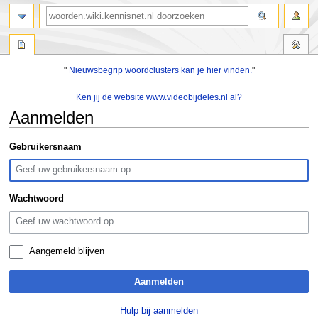
zoeken
"
Nieuwsbegrip woordclusters kan je hier vinden.
"
Ken jij de website www.videobijdeles.nl al?
Aanmelden
Naar
Naar
Gebruikersnaam
navigatie
zoeken
springen
springen
Wachtwoord
Aangemeld blijven
Aanmelden
Hulp bij aanmelden