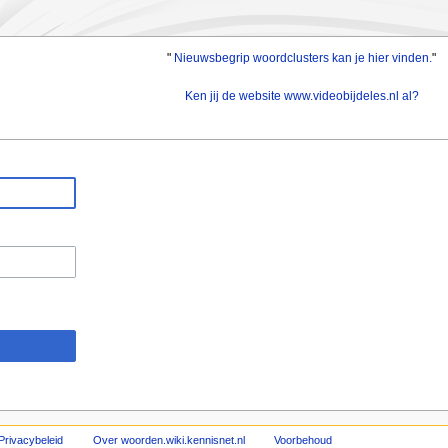
"
Nieuwsbegrip woordclusters kan je hier vinden.
"
Ken jij de website www.videobijdeles.nl al?
Privacybeleid
Over woorden.wiki.kennisnet.nl
Voorbehoud