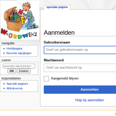
speciale pagina
Aanmelden
Naar
Naar
Gebruikersnaam
N
navigatie
navigatie
zoeken
a
Hoofdpagina
springen
springen
Recente wijzigingen
v
i
Wachtwoord
zoeken
g
a
t
Aangemeld blijven
hulpmiddelen
i
Speciale pagina's
e
Afdrukversie
Aanmelden
m
e
Hulp bij aanmelden
n
u