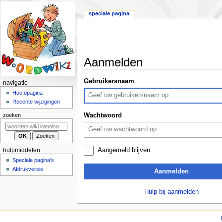
speciale pagina
Aanmelden
Naar
Naar
Gebruikersnaam
N
navigatie
navigatie
zoeken
a
Hoofdpagina
springen
springen
Recente wijzigingen
v
i
Wachtwoord
zoeken
g
a
t
Aangemeld blijven
hulpmiddelen
i
Speciale pagina's
e
Afdrukversie
Aanmelden
m
e
Hulp bij aanmelden
n
u