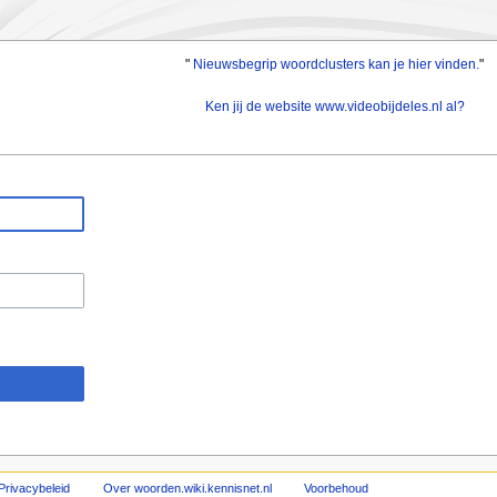
"
Nieuwsbegrip woordclusters kan je hier vinden.
"
Ken jij de website www.videobijdeles.nl al?
Privacybeleid
Over woorden.wiki.kennisnet.nl
Voorbehoud