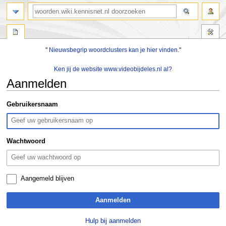
zoeken
"
Nieuwsbegrip woordclusters kan je hier vinden.
"
Ken jij de website www.videobijdeles.nl al?
Aanmelden
Naar
Naar
Gebruikersnaam
navigatie
zoeken
springen
springen
Wachtwoord
Aangemeld blijven
Aanmelden
Hulp bij aanmelden