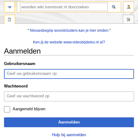
zoeken
"
Nieuwsbegrip woordclusters kan je hier vinden.
"
Ken jij de website www.videobijdeles.nl al?
Aanmelden
Naar
Naar
Gebruikersnaam
navigatie
zoeken
springen
springen
Wachtwoord
Aangemeld blijven
Aanmelden
Hulp bij aanmelden