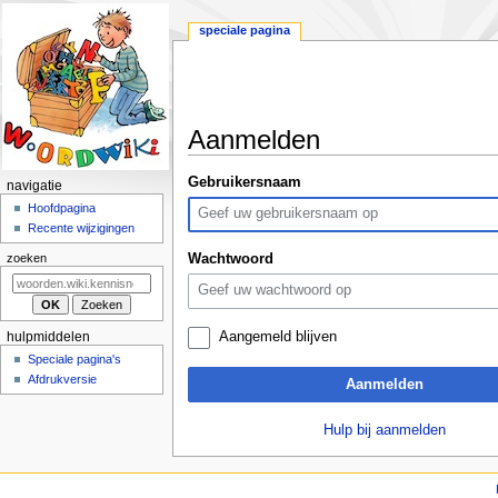
speciale pagina
Aanmelden
Naar
Naar
Gebruikersnaam
N
navigatie
navigatie
zoeken
a
Hoofdpagina
springen
springen
Recente wijzigingen
v
i
Wachtwoord
zoeken
g
a
t
Aangemeld blijven
hulpmiddelen
i
Speciale pagina's
e
Afdrukversie
Aanmelden
m
e
Hulp bij aanmelden
n
u