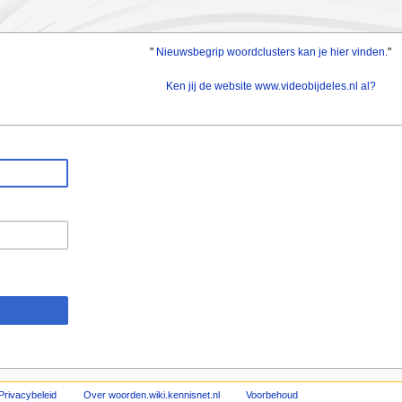
"
Nieuwsbegrip woordclusters kan je hier vinden.
"
Ken jij de website www.videobijdeles.nl al?
Privacybeleid
Over woorden.wiki.kennisnet.nl
Voorbehoud