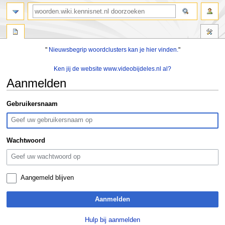
zoeken
"
Nieuwsbegrip woordclusters kan je hier vinden.
"
Ken jij de website www.videobijdeles.nl al?
Aanmelden
Naar
Naar
Gebruikersnaam
navigatie
zoeken
springen
springen
Wachtwoord
Aangemeld blijven
Aanmelden
Hulp bij aanmelden