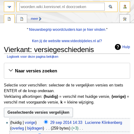
zoeken
meer
"
Nieuwsbegrip woordclusters kan je hier vinden.
"
Ken jij de website www.videobijdeles.nl al?
Hulp
Vierkant: versiegeschiedenis
Logboek voor deze pagina bekijken
Naar
Naar
Naar versies zoeken
navigatie
zoeken
springen
springen
Selectie voor verschillen: selecteer de te vergelijken versies en toets
ENTER of de knop onderaan.
Verklaring afkortingen:
(huidig)
= verschil met huidige versie,
(vorige)
=
verschil met voorgaande versie,
k
= kleine wijziging.
2
huidig
vorige
29 sep 2014 14:33
Lucienne Klinkenberg
9
overleg
bijdragen
259 bytes
+3
s
G