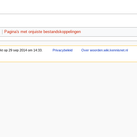
g
Pagina's met onjuiste bestandskoppelingen
rkt op 29 sep 2014 om 14:33.
Privacybeleid
Over woorden.wiki.kennisnet.nl