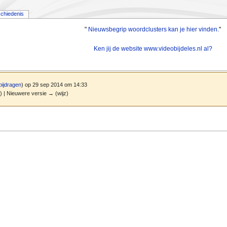
chiedenis
"
Nieuwsbegrip woordclusters kan je hier vinden.
"
Ken jij de website www.videobijdeles.nl al?
bijdragen
)
op 29 sep 2014 om 14:33
z) | Nieuwere versie → (wijz)