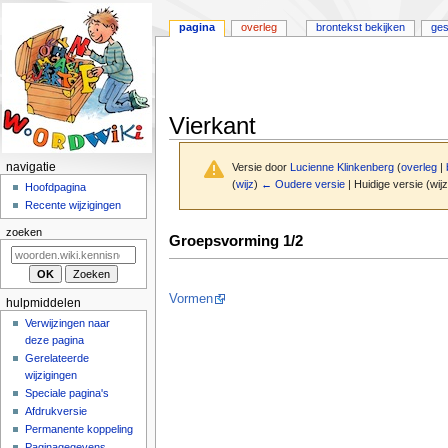
pagina
overleg
brontekst bekijken
ges
Vierkant
N
navigatie
Versie door
Lucienne Klinkenberg
(
overleg
|
(
wijz
)
← Oudere versie
| Huidige versie (wij
a
Hoofdpagina
Recente wijzigingen
v
i
Naar
Naar
zoeken
Groepsvorming 1/2
navigatie
zoeken
g
springen
springen
a
t
Vormen
hulpmiddelen
i
Verwijzingen naar
deze pagina
e
Gerelateerde
m
wijzigingen
e
Speciale pagina's
n
Afdrukversie
u
Permanente koppeling
Paginagegevens