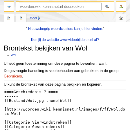
zoeken
meer
"
Nieuwsbegrip woordclusters kan je hier vinden.
"
Ken jij de website www.videobijdeles.nl al?
Brontekst bekijken van Wol
←
Wol
Naar
Naar
U hebt geen toestemming om deze pagina te bewerken, want:
navigatie
zoeken
De gevraagde handeling is voorbehouden aan gebruikers in de groep
springen
springen
Gebruikers
.
U kunt de brontekst van deze pagina bekijken en kopiëren.