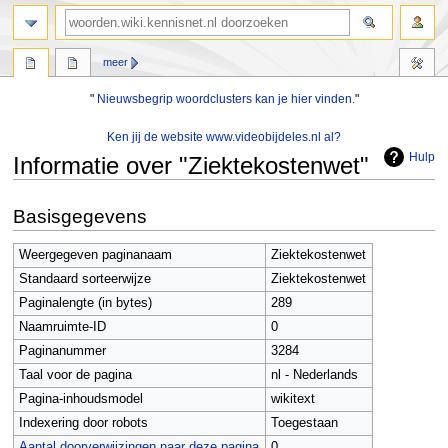
zoeken
meer
"
Nieuwsbegrip woordclusters kan je hier vinden.
"
Ken jij de website www.videobijdeles.nl al?
Hulp
Informatie over "Ziektekostenwet"
Naar
Naar
Basisgegevens
navigatie
zoeken
springen
springen
Weergegeven paginanaam
Ziektekostenwet
Standaard sorteerwijze
Ziektekostenwet
Paginalengte (in bytes)
289
Naamruimte-ID
0
Paginanummer
3284
Taal voor de pagina
nl - Nederlands
Pagina-inhoudsmodel
wikitext
Indexering door robots
Toegestaan
Aantal doorverwijzingen naar deze pagina
0