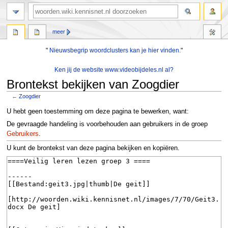
zoeken
meer
"
Nieuwsbegrip woordclusters kan je hier vinden.
"
Ken jij de website www.videobijdeles.nl al?
Brontekst bekijken van Zoogdier
←
Zoogdier
Naar
Naar
U hebt geen toestemming om deze pagina te bewerken, want:
navigatie
zoeken
De gevraagde handeling is voorbehouden aan gebruikers in de groep
springen
springen
Gebruikers
.
U kunt de brontekst van deze pagina bekijken en kopiëren.