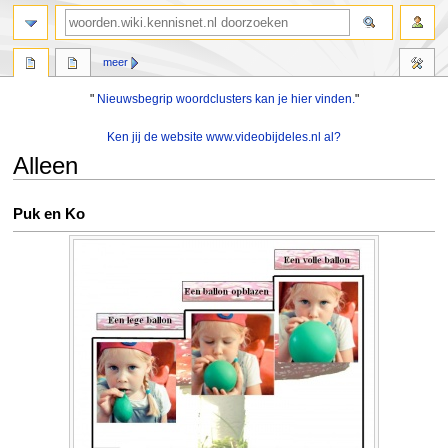
zoeken
meer
"
Nieuwsbegrip woordclusters kan je hier vinden.
"
Ken jij de website www.videobijdeles.nl al?
Alleen
Naar
Naar
Puk en Ko
navigatie
zoeken
springen
springen