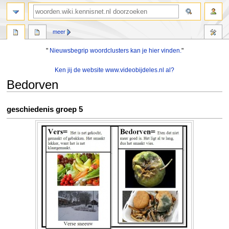
zoeken
meer
"
Nieuwsbegrip woordclusters kan je hier vinden.
"
Ken jij de website www.videobijdeles.nl al?
Bedorven
Naar
Naar
geschiedenis groep 5
navigatie
zoeken
springen
springen