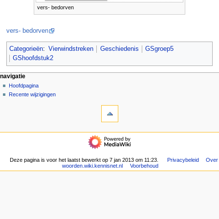
vers- bedorven
vers- bedorven
Categorieën
:
Vierwindstreken
Geschiedenis
GSgroep5
GShoofdstuk2
N
pagina-handelingen
persoonlijke hulpmiddelen
navigatie
pagina
aanmelden
Hoofdpagina
a
overleg
Recente wijzigingen
v
hulpmiddelen
lezen
i
Verwijzingen
brontekst
g
naar
bekijken
deze
geschiedenis
a
navigatie
pagina
t
Hoofdpagina
Gerelateerde
Recente
i
wijzigingen
wijzigingen
Deze pagina is voor het laatst bewerkt op 7 jan 2013 om 11:23.
Privacybeleid
Over
e
Speciale
woorden.wiki.kennisnet.nl
Voorbehoud
pagina's
m
Afdrukversie
e
Permanente
n
koppeling
u
Paginagegevens