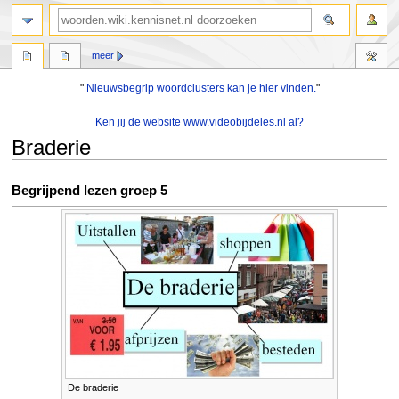
zoeken
meer
"
Nieuwsbegrip woordclusters kan je hier vinden.
"
Ken jij de website www.videobijdeles.nl al?
Braderie
Naar
Naar
Begrijpend lezen groep 5
navigatie
zoeken
springen
springen
De braderie