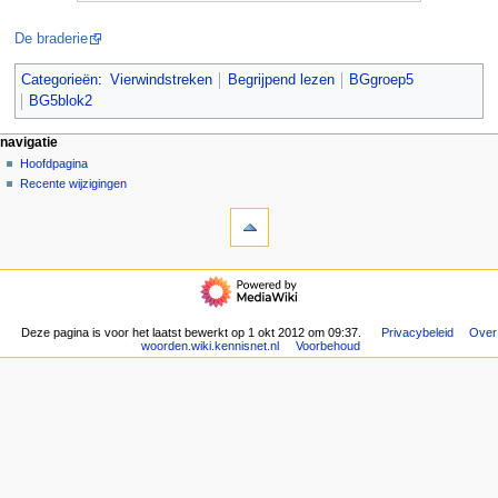
De braderie
Categorieën
:
Vierwindstreken
Begrijpend lezen
BGgroep5
BG5blok2
N
pagina-handelingen
persoonlijke hulpmiddelen
navigatie
pagina
aanmelden
Hoofdpagina
a
overleg
Recente wijzigingen
v
hulpmiddelen
lezen
i
Verwijzingen
brontekst
g
naar
bekijken
deze
geschiedenis
a
navigatie
pagina
t
Hoofdpagina
Gerelateerde
Recente
i
wijzigingen
wijzigingen
Deze pagina is voor het laatst bewerkt op 1 okt 2012 om 09:37.
Privacybeleid
Over
e
Speciale
woorden.wiki.kennisnet.nl
Voorbehoud
pagina's
m
Afdrukversie
e
Permanente
n
koppeling
u
Paginagegevens