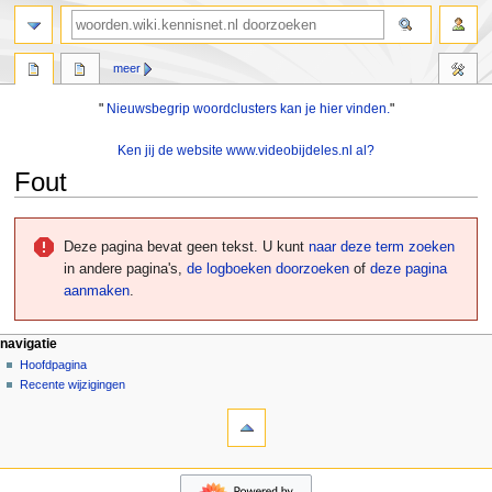
zoeken
meer
"
Nieuwsbegrip woordclusters kan je hier vinden.
"
Ken jij de website www.videobijdeles.nl al?
Fout
Naar
Naar
navigatie
zoeken
Deze pagina bevat geen tekst. U kunt
naar deze term zoeken
springen
springen
in andere pagina's,
de logboeken doorzoeken
of
deze pagina
aanmaken
.
N
pagina-handelingen
persoonlijke hulpmiddelen
navigatie
pagina
aanmelden
Hoofdpagina
a
overleg
Recente wijzigingen
v
hulpmiddelen
lezen
i
Verwijzingen
brontekst
g
naar
bekijken
deze
geschiedenis
a
navigatie
pagina
t
Hoofdpagina