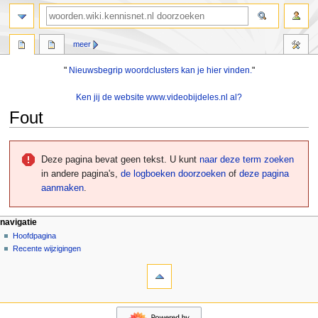
zoeken
meer
"
Nieuwsbegrip woordclusters kan je hier vinden.
"
Ken jij de website www.videobijdeles.nl al?
Fout
Naar
Naar
navigatie
zoeken
Deze pagina bevat geen tekst. U kunt
naar deze term zoeken
springen
springen
in andere pagina's,
de logboeken doorzoeken
of
deze pagina
aanmaken
.
N
pagina-handelingen
persoonlijke hulpmiddelen
navigatie
pagina
aanmelden
Hoofdpagina
a
overleg
Recente wijzigingen
v
hulpmiddelen
lezen
i
Verwijzingen
brontekst
g
naar
bekijken
deze
geschiedenis
a
navigatie
pagina
t
Hoofdpagina