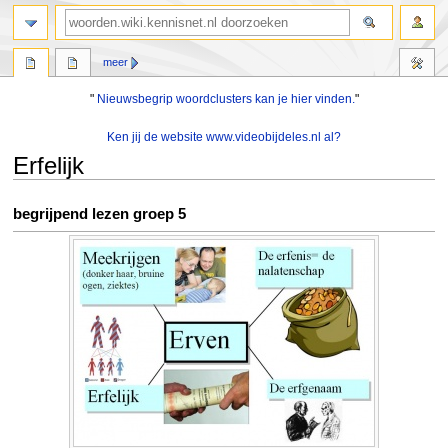
zoeken
meer
"
Nieuwsbegrip woordclusters kan je hier vinden.
"
Ken jij de website www.videobijdeles.nl al?
Erfelijk
Naar
Naar
begrijpend lezen groep 5
navigatie
zoeken
springen
springen