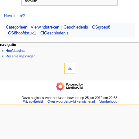
Revolutie
Revolutie
Categorieën
:
Vierwindstreken
Geschiedenis
GSgroep8
GS8hoofdstuk1
ClGeschiedenis
N
pagina-handelingen
persoonlijke hulpmiddelen
navigatie
pagina
aanmelden
Hoofdpagina
a
overleg
Recente wijzigingen
v
hulpmiddelen
lezen
i
Verwijzingen
brontekst
g
naar
bekijken
deze
geschiedenis
a
navigatie
pagina
t
Hoofdpagina
Gerelateerde
Recente
i
wijzigingen
wijzigingen
Deze pagina is voor het laatst bewerkt op 25 jun 2012 om 22:58.
e
Speciale
Privacybeleid
Over woorden.wiki.kennisnet.nl
Voorbehoud
pagina's
m
Afdrukversie
e
Permanente
n
koppeling
u
Paginagegevens