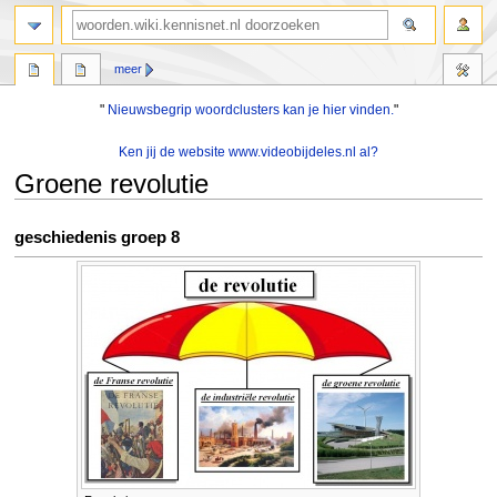
zoeken
meer
"
Nieuwsbegrip woordclusters kan je hier vinden.
"
Ken jij de website www.videobijdeles.nl al?
Groene revolutie
Naar
Naar
geschiedenis groep 8
navigatie
zoeken
springen
springen