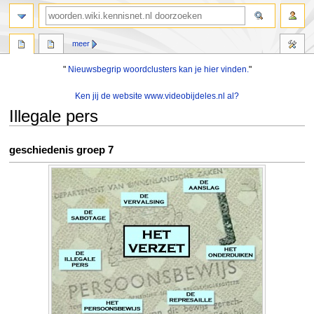
zoeken
meer
"
Nieuwsbegrip woordclusters kan je hier vinden.
"
Ken jij de website www.videobijdeles.nl al?
Illegale pers
Naar
Naar
geschiedenis groep 7
navigatie
zoeken
springen
springen