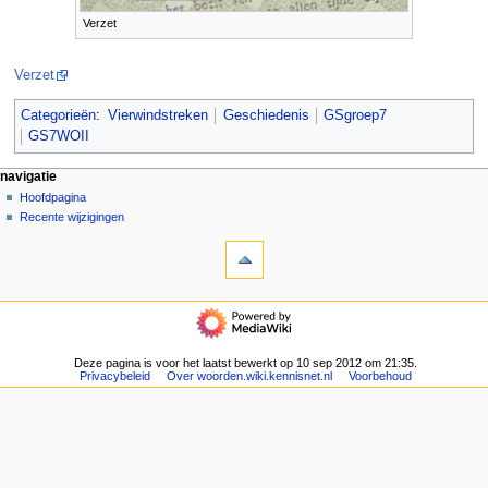
Verzet
Verzet
Categorieën
:
Vierwindstreken
Geschiedenis
GSgroep7
GS7WOII
N
pagina-handelingen
persoonlijke hulpmiddelen
navigatie
pagina
aanmelden
Hoofdpagina
a
overleg
Recente wijzigingen
v
hulpmiddelen
lezen
i
Verwijzingen
brontekst
g
naar
bekijken
deze
geschiedenis
a
navigatie
pagina
t
Hoofdpagina
Gerelateerde
Recente
i
wijzigingen
wijzigingen
Deze pagina is voor het laatst bewerkt op 10 sep 2012 om 21:35.
e
Speciale
Privacybeleid
Over woorden.wiki.kennisnet.nl
Voorbehoud
pagina's
m
Afdrukversie
e
Permanente
n
koppeling
u
Paginagegevens