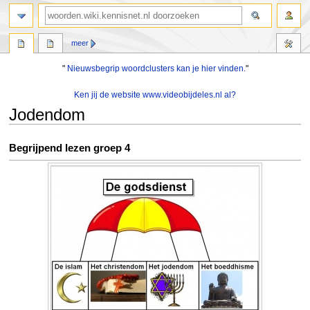
zoeken
meer
"
Nieuwsbegrip woordclusters kan je hier vinden.
"
Ken jij de website www.videobijdeles.nl al?
Jodendom
Naar
Naar
Begrijpend lezen groep 4
navigatie
zoeken
springen
springen