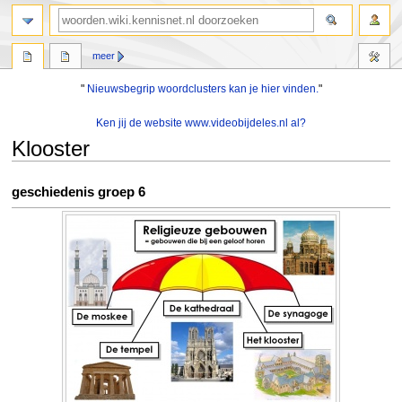
zoeken
meer
"
Nieuwsbegrip woordclusters kan je hier vinden.
"
Ken jij de website www.videobijdeles.nl al?
Klooster
Naar
Naar
geschiedenis groep 6
navigatie
zoeken
springen
springen